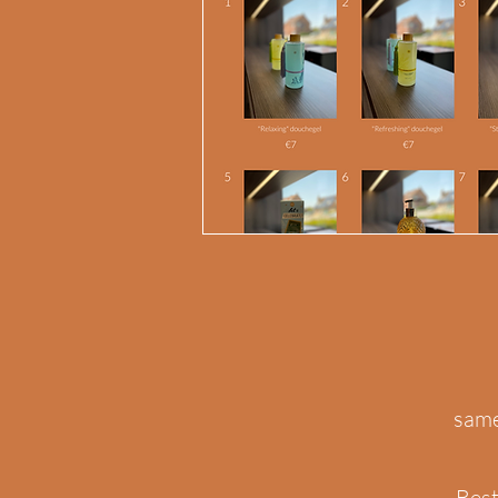
same
Best