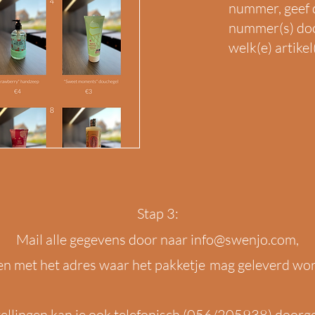
nummer, geef 
nummer(s) doo
welk(e) artikel
Stap 3:
Mail alle gegevens door naar
info@swenjo.com
,
n met het adres waar het pakketje
mag geleverd wo
ellingen kan je ook telefonisch (056/205938) doorg