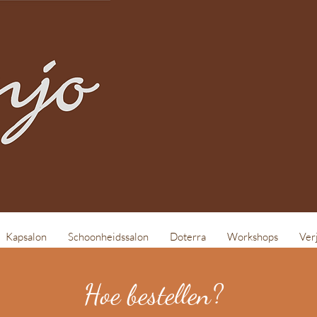
Kapsalon
Schoonheidssalon
Doterra
Workshops
Ver
Hoe bestellen?