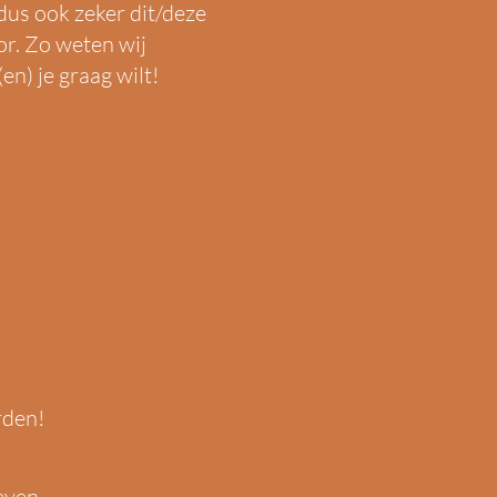
dus ook zeker dit/deze
r. Zo weten wij
(en) je graag wilt!
rden
!
even.